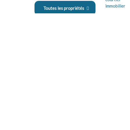
Toutes les propriétés
LES SERVICES D'ABDONEL
ALCIDE
Offre des services de courtage en immobilier afin d’aider les
gens à passer de locataire à propriétaire.
Vendre avec Abdonel Alcide