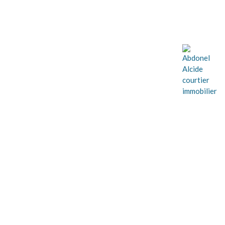
LA PROPRIÉTÉ DE VOS
TROUVEZ
RÊVES
0 Propriétés à Terrebonne (La Plaine)
Toutes les propriétés