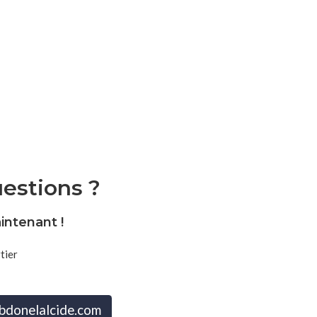
estions ?
ntenant !
donelalcide.com