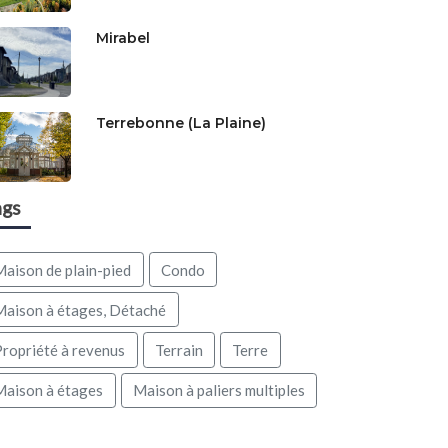
Mirabel
Terrebonne (La Plaine)
ags
Maison de plain-pied
Condo
Maison à étages, Détaché
Propriété à revenus
Terrain
Terre
Maison à étages
Maison à paliers multiples