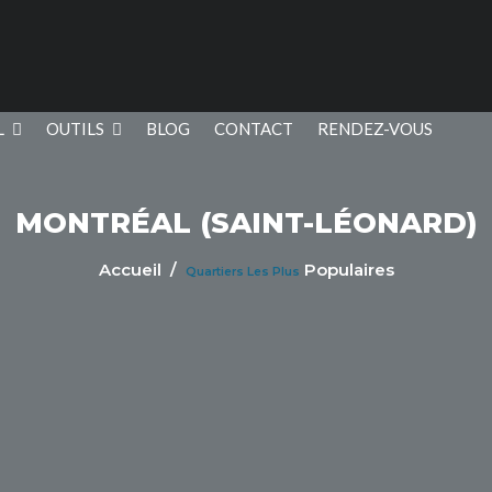
L
OUTILS
BLOG
CONTACT
RENDEZ-VOUS
MONTRÉAL (SAINT-LÉONARD)
Accueil
/
Populaires
Quartiers Les Plus